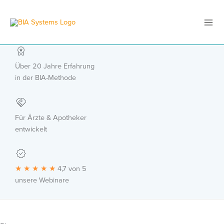
Zum
Inhalt
springen
Über 20 Jahre Erfahrung
in der BIA-Methode
Für Ärzte & Apotheker
entwickelt
★ ★ ★ ★ ★
4,7 von 5
unsere Webinare