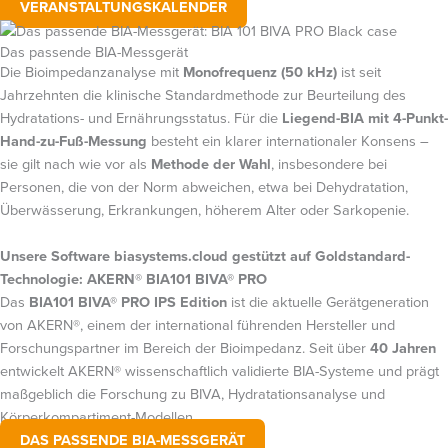
VERANSTALTUNGSKALENDER
Das passende BIA-Messgerät
Die Bioimpedanzanalyse mit
Monofrequenz (50 kHz)
ist seit
Jahrzehnten die klinische Standardmethode zur Beurteilung des
Hydratations- und Ernährungsstatus. Für die
Liegend-BIA mit 4-Punkt-
Hand-zu-Fuß-Messung
besteht ein klarer internationaler Konsens –
sie gilt nach wie vor als
Methode der Wahl
, insbesondere bei
Personen, die von der Norm abweichen, etwa bei Dehydratation,
Überwässerung, Erkrankungen, höherem Alter oder Sarkopenie.
Unsere Software biasystems.cloud gestützt auf Goldstandard-
Technologie: AKERN® BIA101 BIVA® PRO
Das
BIA101 BIVA® PRO IPS Edition
ist die aktuelle Gerätgeneration
von AKERN®, einem der international führenden Hersteller und
Forschungspartner im Bereich der Bioimpedanz. Seit über
40 Jahren
entwickelt AKERN® wissenschaftlich validierte BIA-Systeme und prägt
maßgeblich die Forschung zu BIVA, Hydratationsanalyse und
Körperkompartiment-Modellen.
DAS PASSENDE BIA-MESSGERÄT