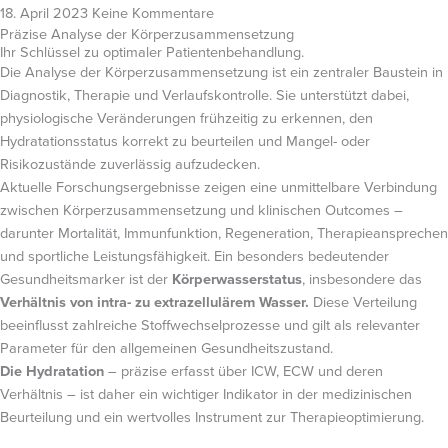
18. April 2023
Keine Kommentare
Präzise Analyse der Körperzusammensetzung
Ihr Schlüssel zu optimaler Patientenbehandlung.
Die Analyse der Körperzusammensetzung ist ein zentraler Baustein in
Diagnostik, Therapie und Verlaufskontrolle. Sie unterstützt dabei,
physiologische Veränderungen frühzeitig zu erkennen, den
Hydratationsstatus korrekt zu beurteilen und Mangel- oder
Risikozustände zuverlässig aufzudecken.
Aktuelle Forschungsergebnisse zeigen eine unmittelbare Verbindung
zwischen Körperzusammensetzung und klinischen Outcomes –
darunter Mortalität, Immunfunktion, Regeneration, Therapieansprechen
und sportliche Leistungsfähigkeit.
Ein besonders bedeutender
Gesundheitsmarker ist der
Körperwasserstatus
, insbesondere das
Verhältnis von intra- zu extrazellulärem Wasser.
Diese Verteilung
beeinflusst zahlreiche Stoffwechselprozesse und gilt als relevanter
Parameter für den allgemeinen Gesundheitszustand.
Die Hydratation
– präzise erfasst über ICW, ECW und deren
Verhältnis – ist daher ein wichtiger Indikator in der medizinischen
Beurteilung und ein wertvolles Instrument zur Therapieoptimierung.